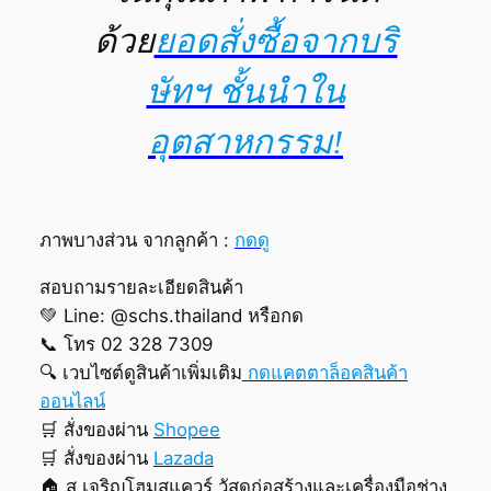
ด้วย
ยอดสั่งซื้อจากบริ
ษัทฯ ชั้นนำใน
อุตสาหกรรม!
ภาพบางส่วน จากลูกค้า :
กดดู
สอบถามรายละเอียดสินค้า
💚 Line: @schs.thailand หรือกด
📞 โทร 02 328 7309
🔍 เวบไซต์ดูสินค้าเพิ่มเติม
กดแคตตาล็อคสินค้า
ออนไลน์
🛒 สั่งของผ่าน
Shopee
🛒 สั่งของผ่าน
Lazada
🏠 ส เจริญโฮมสแควร์ วัสดุก่อสร้างและเครื่องมือช่าง