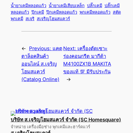
น้ำยาเคมีหลอดแก้ว
น้ำยาเคมีเสียบเหล็ก
ปลั๊กเคมี
ปลั๊กเคมี
หลอดแก้ว
ปุ๊กเคมี
ปุ๊กเคมีหลอดแก้ว
พุกเคมีหลอดแก้ว
สตัด
พุกเคมี
สเจริ
สเจริญโฮมสแควร์
←
Previous:
แคต
Next:
เครื่องตัดเซาะ
ตาล็อคสินค้า
ร่องคอนกรีต มากีต้า
ออนไลน์ ส.เจริญ
M4100ZX1B MAKITA
โฮมสแควร์
ของแท้ 💯 มีรับประกัน
(Catalog Online)
→
บริษัท ส.เจริญโฮมสแควร์ จำกัด (SC Homesquare)
จำหน่าย เครื่องมือช่าง พุกเคมีและฮาร์ดแวร์