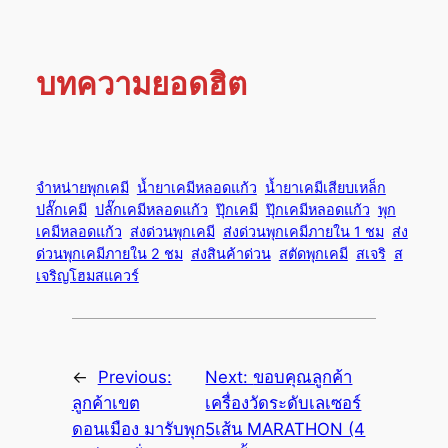
บทความยอดฮิต
จำหน่ายพุกเคมี
น้ำยาเคมีหลอดแก้ว
น้ำยาเคมีเสียบเหล็ก
ปลั๊กเคมี
ปลั๊กเคมีหลอดแก้ว
ปุ๊กเคมี
ปุ๊กเคมีหลอดแก้ว
พุก
เคมีหลอดแก้ว
ส่งด่วนพุกเคมี
ส่งด่วนพุกเคมีภายใน 1 ชม
ส่ง
ด่วนพุกเคมีภายใน 2 ชม
ส่งสินค้าด่วน
สตัดพุกเคมี
สเจริ
ส
เจริญโฮมสแควร์
←
Previous:
Next:
ขอบคุณลูกค้า
ลูกค้าเขต
เครื่องวัดระดับเลเซอร์
ดอนเมือง มารับพุก
5เส้น MARATHON (4