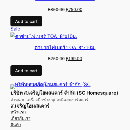
Original
Current
฿
850.00
฿
750.00
price
price
Add to cart
was:
is:
Product
Sale
฿850.00.
฿750.00.
on
sale
ตาข่ายไฟเบอร์ TOA 8″x10ม.
Original
Current
฿
250.00
฿
199.00
price
price
Add to cart
was:
is:
฿250.00.
฿199.00.
บริษัท ส.เจริญโฮมสแควร์ จำกัด (SC Homesquare)
จำหน่าย เครื่องมือช่าง พุกเคมีและฮาร์ดแวร์
ส.เจริญโฮมสแควร์
หน้าแรก
เกี่ยวกับเรา
สินค้า