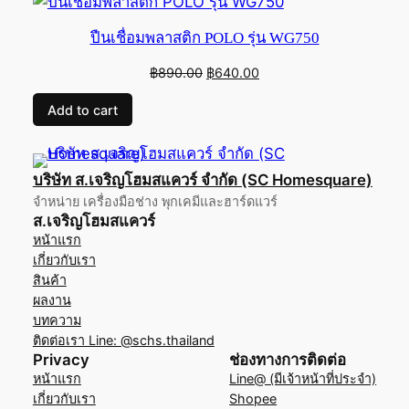
on
sale
ปืนเชื่อมพลาสติก POLO รุ่น WG750
Original
Current
฿
890.00
฿
640.00
price
price
Add to cart
was:
is:
฿890.00.
฿640.00.
บริษัท ส.เจริญโฮมสแควร์ จำกัด (SC Homesquare)
จำหน่าย เครื่องมือช่าง พุกเคมีและฮาร์ดแวร์
ส.เจริญโฮมสแควร์
หน้าแรก
เกี่ยวกับเรา
สินค้า
ผลงาน
บทความ
ติดต่อเรา Line: @schs.thailand
Privacy
ช่องทางการติดต่อ
หน้าแรก
Line@ (มีเจ้าหน้าที่ประจำ)
เกี่ยวกับเรา
Shopee