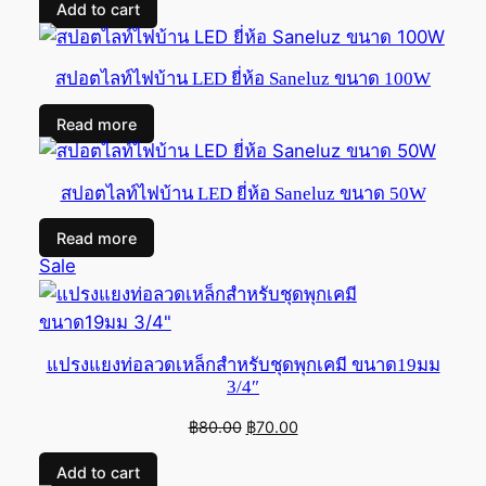
Add to cart
was:
is:
฿60.00.
฿45.00.
สปอตไลท์ไฟบ้าน LED ยี่ห้อ Saneluz ขนาด 100W
Read more
สปอตไลท์ไฟบ้าน LED ยี่ห้อ Saneluz ขนาด 50W
Read more
Product
Sale
on
sale
แปรงแยงท่อลวดเหล็กสำหรับชุดพุกเคมี ขนาด19มม
3/4″
Original
Current
฿
80.00
฿
70.00
price
price
Add to cart
was:
is: