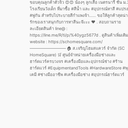
ขอบคุณลูกค้าตัวจิ๋ว 😍😍 น้องๆ ลูกเสือ เนตรนารี ชั้น ม.
โรงเรียนวังเด็ก ที่มาซื้อ #สีน้ำ และ #อุปกรณ์ทาสี #แปรง
#พู่กัน สำหรับไประบายสีกำแพงจ้า…… ขอให้ลูกค้าสุดน่า
รักของเราสนุกกับการทาสีนะจ๊ะะะ ❤ . สอบถามราย
ละเอียดสินค้า line@ :
https://line.me/R/ti/p/%40ygz5677d . ดูสินค้าเพิ่มเติม
website : https://schomesquare.com/
————————— 🏠 ส.เจริญโฮมสแควร์ จำกัด (SC
HomeSquare) 🛒 ศูนย์จำหน่ายเครื่องมือช่างและ
ฮาร์ดแวร์ครบวงจร #เครื่องมือและอุปกรณ์ช่าง #ร้าน
ฮาร์ดแวร์ #EquipmentandTools #HardwareStore #พ
เคมี #ช่างมืออาชีพ #เครื่องมือช่าง #อุปกรณ์ฮาร์ดแวร์