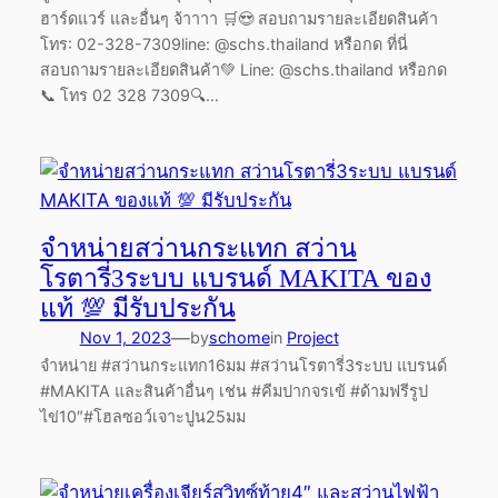
ฮาร์ดแวร์ และอื่นๆ จ้าาาา 🛒😍 สอบถามรายละเอียดสินค้า
โทร: 02-328-7309line: @schs.thailand หรือกด ที่นี่
สอบถามรายละเอียดสินค้า💚 Line: @schs.thailand หรือกด
📞 โทร 02 328 7309🔍…
จำหน่ายสว่านกระแทก สว่าน
โรตารี่3ระบบ แบรนด์ MAKITA ของ
แท้ 💯 มีรับประกัน
—
Nov 1, 2023
by
schome
in
Project
จำหน่าย #สว่านกระแทก16มม #สว่านโรตารี่3ระบบ แบรนด์
#MAKITA และสินค้าอื่นๆ เช่น #คีมปากจรเข้ #ด้ามฟรีรูป
ไข่10″#โฮลซอว์เจาะปูน25มม