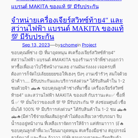
จำหน่ายเครื่องเจียร์สวิทซ์ท้าย4″ และ
สว่านไฟฟ้า แบรนด์ MAKITA ของแท้
💯 มีรับประกัน
—
Sep 13, 2023
by
schome
in
Project
ขอบคุณพี่ช่าง 😍 ที่มาอุดหนุน #เครื่องเจียร์สวิทซ์ท้าย4″
#สว่านไฟฟ้า แบรนด์ #MAKITA ของร้านเราจ้าพี่ช่างบอกว่า
หาซื้อเพื่อเอาไปใช้หน้างานเลย งานมันเร่งงงง เจอครบที่
ต้องการก็จัดไปเล้ยยยยยขอให้เฮงๆ ปังๆ งานเข้ารัวๆ สมใจด้วย
น้าค้าา…. มีรับประกันและบริการส่งด่วน* ได้รับสินค้าใน 1-2
ชมด้วยจ้า 🛻🔥 ขอบคุณลูกค้าช่างที่มาซื้อ เครื่องเจียร์สวิทซ์
ท้าย4″ และสว่านไฟฟ้า MAKITA ของแท้ กับเรานะคะ✅ ซื้อที่
นี่ ✅ 💚 มั่นใจว่าของแท้ 💯 💚 มีรับประกัน 💚 ส่งซ่อมศูนย์ เชื่อ
มั่นได้ 100% 💚 มีบริการส่งด่วน* ได้รับสินค้าใน 1-2 ชม 🛻🔥
🛻🔥(มีค่าใช้จ่ายเพิ่มเติม)ลูกค้าไม่ต้องเสียเวลาขับรถมา จิบ
น้ำรออยู่หน้างาน ที่เหลือเราจัดการให้จ้าา แค่ทักมาาาา 🛒🔥
ขอบคุณลูกค้าที่แวะเวียนมาอุดหนุน #เครื่องมือช่าง #อุปกรณ์
ฮาร์ดแวร์ และอื่นๆ จ้าาาา 🛒😍 สอบถามรายละเอียดสินค้า