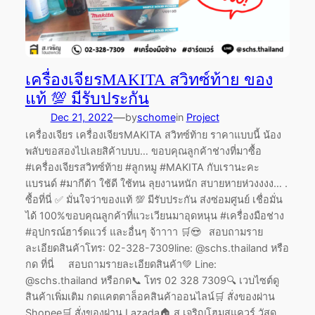
เครื่องเจียรMAKITA สวิทซ์ท้าย ของ
แท้ 💯 มีรับประกัน
—
Dec 21, 2022
by
schome
in
Project
เครื่องเจียร เครื่องเจียรMAKITA สวิทซ์ท้าย ราคาแบบนี้ น้อง
พลับขอสองไปเลยสิค้าบบบ… ขอบคุณลูกค้าช่างที่มาซื้อ
#เครื่องเจียรสวิทซ์ท้าย #ลูกหมู #MAKITA กับเรานะคะ
แบรนด์ #มากีต้า ใช้ดี ใช้ทน ลุยงานหนัก สบายหายห่วงงงง… .
ซื้อที่นี่ ✅ มั่นใจว่าของแท้ 💯 มีรับประกัน ส่งซ่อมศูนย์ เชื่อมั่น
ได้ 100%ขอบคุณลูกค้าที่แวะเวียนมาอุดหนุน #เครื่องมือช่าง
#อุปกรณ์ฮาร์ดแวร์ และอื่นๆ จ้าาาา 🛒😍 สอบถามราย
ละเอียดสินค้าโทร: 02-328-7309line: @schs.thailand หรือ
กด ที่นี่ สอบถามรายละเอียดสินค้า💚 Line:
@schs.thailand หรือกด📞 โทร 02 328 7309🔍 เวบไซต์ดู
สินค้าเพิ่มเติม กดแคตตาล็อคสินค้าออนไลน์🛒 สั่งของผ่าน
Shopee🛒 สั่งของผ่าน Lazada🏠 ส เจริญโฮมสแควร์ วัสดุ