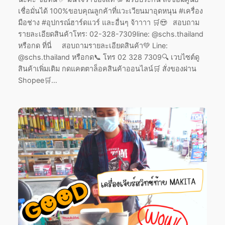
เชื่อมั่นได้ 100%ขอบคุณลูกค้าที่แวะเวียนมาอุดหนุน #เครื่อง
มือช่าง #อุปกรณ์ฮาร์ดแวร์ และอื่นๆ จ้าาาา 🛒😍 สอบถาม
รายละเอียดสินค้าโทร: 02-328-7309line: @schs.thailand
หรือกด ที่นี่ สอบถามรายละเอียดสินค้า💚 Line:
@schs.thailand หรือกด📞 โทร 02 328 7309🔍 เวบไซต์ดู
สินค้าเพิ่มเติม กดแคตตาล็อคสินค้าออนไลน์🛒 สั่งของผ่าน
Shopee🛒…