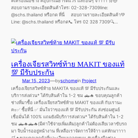
#เครื่องมือช่าง #อุปกรณ์ฮาร์ดแวร์ และอื่นๆ จ้าาาา 🛒😍
สอบถามรายละเอียดสินค้าโทร: 02-328-7309line:
@schs.thailand หรือกด ที่นี่ สอบถามรายละเอียดสินค้า💚
Line: @schs.thailand หรือกด📞 โทร 02 328 7309🔍…
เครื่องเจียรสวิทซ์ท้าย MAKIT ของแท้
💯 มีรับประกัน
—
Mar 15, 2023
by
schome
in
Project
เครื่องเจียรสวิทซ์ท้าย MAKITA ของแท้ 💯 มีรับประกันและ
บริการส่งด่วน* ได้รับสินค้าใน 1-2 ชม 🛻🔥 ขอบคุณลูกค้า
ช่างที่มาซื้อ เครื่องเจียรสวิทซ์ท้าย MAKIT ของแท้ กับเรานะ
คะ✅ ซื้อที่นี่ ✅ มั่นใจว่าของแท้ 💯 มีรับประกัน ส่งซ่อมศูนย์
เชื่อมั่นได้ 100% แถมยังมีบริการส่งด่วน* ได้รับสินค้าใน 1-2
ชม 🛻🔥🛻🔥(มีค่าใช้จ่ายเพิ่มเติม)ลูกค้าไม่ต้องเสียเวลาขับรถ
มา จิบน้ำรออยู่หน้างาน ที่เหลือเราจัดการให้จ้าา แค่ทักมาาาา
🛒🔥ขอบคุณลูกค้าที่แวะเวียนมาอุดหนุน #เครื่องมือช่าง