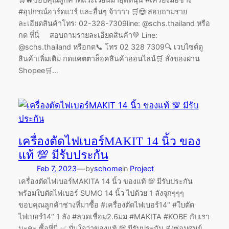
#อุปกรณ์ฮาร์ดแวร์ และอื่นๆ จ้าาาา 🛒😍 สอบถามราย
ละเอียดสินค้าโทร: 02-328-7309line: @schs.thailand หรือ
กด ที่นี่ สอบถามรายละเอียดสินค้า💚 Line:
@schs.thailand หรือกด📞 โทร 02 328 7309🔍 เวบไซต์ดู
สินค้าเพิ่มเติม กดแคตตาล็อคสินค้าออนไลน์🛒 สั่งของผ่าน
Shopee🛒…
เครื่องตัดไฟเบอร์MAKIT 14 นิ้ว ของ
แท้ 💯 มีรับประกัน
—
Feb 7, 2023
by
schome
in
Project
เครื่องตัดไฟเบอร์MAKITA 14 นิ้ว ของแท้ 💯 มีรับประกัน
พร้อมใบตัดไฟเบอร์ SUMO 14 นิ้ว ไปด้วย 1 ลังจุกๆๆๆ
ขอบคุณลูกค้าช่างที่มาซื้อ #เครื่องตัดไฟเบอร์14″ #ใบตัด
ไฟเบอร์14″ 1 ลัง #ลวดเชื่อม2.6มม #MAKITA #KOBE กับเรา
นะคะ ซื้อที่นี่ ✅ มั่นใจว่าของแท้ 💯 มีรับประกัน ส่งซ่อมศูนย์