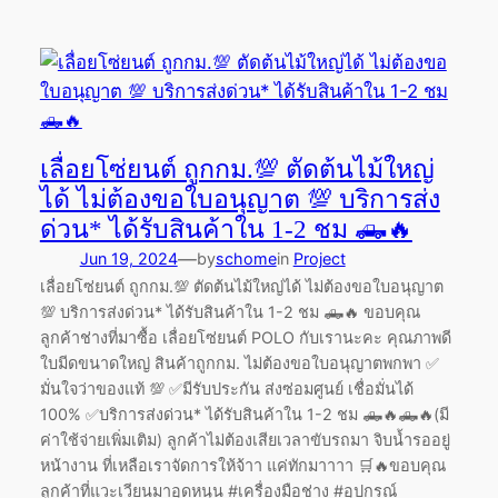
เลื่อยโซ่ยนต์ ถูกกม.💯 ตัดต้นไม้ใหญ่
ได้ ไม่ต้องขอใบอนุญาต 💯 บริการส่ง
ด่วน* ได้รับสินค้าใน 1-2 ชม 🛻🔥
—
Jun 19, 2024
by
schome
in
Project
เลื่อยโซ่ยนต์ ถูกกม.💯 ตัดต้นไม้ใหญ่ได้ ไม่ต้องขอใบอนุญาต
💯 บริการส่งด่วน* ได้รับสินค้าใน 1-2 ชม 🛻🔥 ขอบคุณ
ลูกค้าช่างที่มาซื้อ เลื่อยโซ่ยนต์ POLO กับเรานะคะ คุณภาพดี
ใบมีดขนาดใหญ่ สินค้าถูกกม. ไม่ต้องขอใบอนุญาตพกพา ✅
มั่นใจว่าของแท้ 💯 ✅มีรับประกัน ส่งซ่อมศูนย์ เชื่อมั่นได้
100% ✅บริการส่งด่วน* ได้รับสินค้าใน 1-2 ชม 🛻🔥🛻🔥(มี
ค่าใช้จ่ายเพิ่มเติม) ลูกค้าไม่ต้องเสียเวลาขับรถมา จิบน้ำรออยู่
หน้างาน ที่เหลือเราจัดการให้จ้าา แค่ทักมาาาา 🛒🔥ขอบคุณ
ลูกค้าที่แวะเวียนมาอุดหนุน #เครื่องมือช่าง #อุปกรณ์