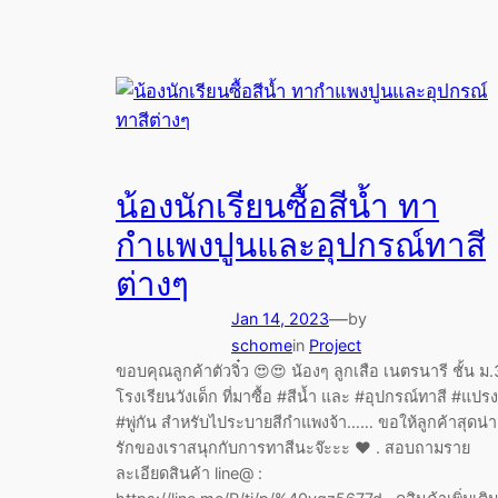
น้องนักเรียนซื้อสีน้ำ ทา
กำแพงปูนและอุปกรณ์ทาสี
ต่างๆ
—
Jan 14, 2023
by
schome
in
Project
ขอบคุณลูกค้าตัวจิ๋ว
น้องๆ ลูกเสือ เนตรนารี ชั้น ม
โรงเรียนวังเด็ก ที่มาซื้อ #สีน้ำ และ #อุปกรณ์ทาสี #แปรง
#พู่กัน สำหรับไประบายสีกำแพงจ้า…… ขอให้ลูกค้าสุดน่า
รักของเราสนุกกับการทาสีนะจ๊ะะะ
. สอบถามราย
ละเอียดสินค้า line@ :