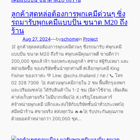
ลูกค้าสุดหล่อต้องการพุกเคมีด่วนๆ ซิ่ง
รถมารับพุกเคมีแบบปั่น ขนาด M20 ถึง
ร้าน
—
Aug 27, 2024
by
schome
in
Project
🛒 ลูกค้าสุดหล่อต้องการพุกเคมีด่วนๆ ซิ่งรถมารับ #พุกเคมี
แบบปั่น ขนาด M20 ถึงร้าน #พุกเคมีคุณภาพดี ขายดีกว่า
200,000 ชุดแล้วจ้า ขอบพระคุณลูกค้า #ช่าง #ผู้รับเหมา และ
#ฝ่ายจัดซื้อ ของบริษัทชั้นนำทุกท่านที่ #เลือกพุกเคมี King
Fisher ของเราค่ะ 💚 Line: @schs.thailand / กด / 📞 โทร
02 328 7309 🚀 ส่งด่วนพุกเคมีภายใน 2 ชม พื้นที่กรุงเทพฯ
และปริมณฑล🚀 ได้รับสินค้าใน 1-2 ชม (มีค่าใช้จ่าย. เพิ่มเติม
ค่าส่งเก็บตามจริง ไม่มีบวกเพิ่ม)🚀 ส.เจริญโฮมสแควร์
#จำหน่ายพุกเคมี ปลีกและส่งให้กับบริษัทชั้นนำทั่วประเทศ🚀
#มีหน้าร้าน #ขายจริง #ส่งทุกวัน 🔥🔥🚀 รับประกันคุณภาพ
ด้วยยอดจำหน่ายกว่า 200,000 ชุด…