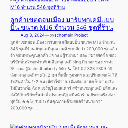
ลูกค้าเขตดอนเมือง มารับพุกเคมีแบบ
ปั่น ขนาด M16 จำนวน 546 ชุดที่ร้าน
—
Aug 8, 2024
by
schome
in
Project
ลูกค้าเขตดอนเมือง มารับพุกเคมีแบบปั่น ขนาด M16 จำนวน
546 ชุดที่ร้าน #พุกเคมีคุณภาพดี ขายดีกว่า 200,000 ชุดแล้ว
จ้า ขอบพระคุณลูกค้า #ช่าง #ผู้รับเหมา และ #ฝ่ายจัดซื้อ ของ
บริษัทชั้นนำทุกท่านที่ #เลือกพุกเคมี King Fisher ของเราค่ะ
💚 Line: @schs.thailand / กด / 📞 โทร 02 328 7309 🚀
ส่งด่วนพุกเคมีภายใน 2 ชม พื้นที่กรุงเทพฯ และปริมณฑล🚀 ได้
รับสินค้าใน 1-2 ชม (มีค่าใช้จ่าย. เพิ่มเติม ค่าส่งเก็บตามจริง
ไม่มีบวกเพิ่ม)🚀 ส.เจริญโฮมสแควร์ #จำหน่ายพุกเคมี ปลีกและ
ส่งให้กับบริษัทชั้นนำทั่วประเทศ🚀 #มีหน้าร้าน #ขายจริง #ส่ง
ทุกวัน 🔥🔥🚀 รับประกันคุณภาพด้วยยอดจำหน่ายกว่า
200,000 ชุด…