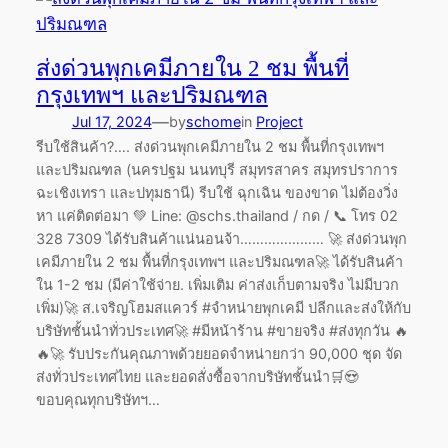
ส่งด่วนพุกเคมีภายใน 2 ชม พื้นที่
กรุงเทพฯ และปริมณฑล
—
Jul 17, 2024
by
schome
in
Project
รีบใช้สินค้า?…. ส่งด่วนพุกเคมีภายใน 2 ชม พื้นที่กรุงเทพฯ
และปริมณฑล (นครปฐม นนทบุรี สมุทรสาคร สมุทรปราการ
ฉะเชิงเทรา และปทุมธานี) รีบใช้ ฉุกเฉิน ของขาด ไม่ต้องวิ่ง
หา แค่ติดต่อมา 💚 Line: @schs.thailand / กด / 📞 โทร 02
328 7309 ได้รับสินค้าแน่นอนจ้า………………… 🚀 ส่งด่วนพุก
เคมีภายใน 2 ชม พื้นที่กรุงเทพฯ และปริมณฑล🚀 ได้รับสินค้า
ใน 1-2 ชม (มีค่าใช้จ่าย. เพิ่มเติม ค่าส่งเก็บตามจริง ไม่มีบวก
เพิ่ม)🚀 ส.เจริญโฮมสแควร์ #จำหน่ายพุกเคมี ปลีกและส่งให้กับ
บริษัทชั้นนำทั่วประเทศ🚀 #มีหน้าร้าน #ขายจริง #ส่งทุกวัน 🔥
🔥🚀 รับประกันคุณภาพด้วยยอดจำหน่ายกว่า 90,000 ชุด จัด
ส่งทั่วประเทศไทย และยอดสั่งซื้อจากบริษัทชั้นนำ🛒😍
ขอบคุณทุกบริษัทฯ…