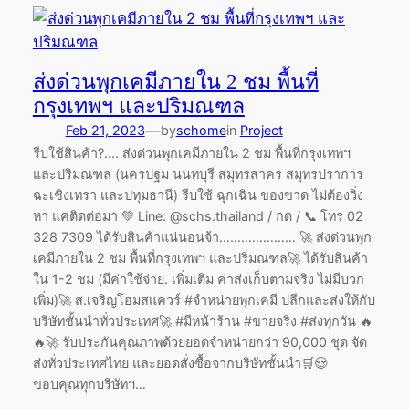
ส่งด่วนพุกเคมีภายใน 2 ชม พื้นที่
กรุงเทพฯ และปริมณฑล
—
Feb 21, 2023
by
schome
in
Project
รีบใช้สินค้า?…. ส่งด่วนพุกเคมีภายใน 2 ชม พื้นที่กรุงเทพฯ
และปริมณฑล (นครปฐม นนทบุรี สมุทรสาคร สมุทรปราการ
ฉะเชิงเทรา และปทุมธานี) รีบใช้ ฉุกเฉิน ของขาด ไม่ต้องวิ่ง
หา แค่ติดต่อมา 💚 Line: @schs.thailand / กด / 📞 โทร 02
328 7309 ได้รับสินค้าแน่นอนจ้า………………… 🚀 ส่งด่วนพุก
เคมีภายใน 2 ชม พื้นที่กรุงเทพฯ และปริมณฑล🚀 ได้รับสินค้า
ใน 1-2 ชม (มีค่าใช้จ่าย. เพิ่มเติม ค่าส่งเก็บตามจริง ไม่มีบวก
เพิ่ม)🚀 ส.เจริญโฮมสแควร์ #จำหน่ายพุกเคมี ปลีกและส่งให้กับ
บริษัทชั้นนำทั่วประเทศ🚀 #มีหน้าร้าน #ขายจริง #ส่งทุกวัน 🔥
🔥🚀 รับประกันคุณภาพด้วยยอดจำหน่ายกว่า 90,000 ชุด จัด
ส่งทั่วประเทศไทย และยอดสั่งซื้อจากบริษัทชั้นนำ🛒😍
ขอบคุณทุกบริษัทฯ…