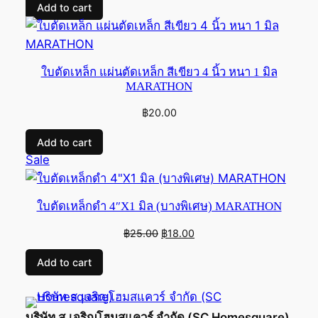
Add to cart
was:
is:
฿250.00.
฿199.00.
ใบตัดเหล็ก แผ่นตัดเหล็ก สีเขียว 4 นิ้ว หนา 1 มิล
MARATHON
฿
20.00
Add to cart
Product
Sale
on
sale
ใบตัดเหล็กดำ 4″X1 มิล (บางพิเศษ) MARATHON
Original
Current
฿
25.00
฿
18.00
price
price
Add to cart
was:
is:
฿25.00.
฿18.00.
บริษัท ส.เจริญโฮมสแควร์ จำกัด (SC Homesquare)