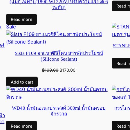
(แม็กไฟฟ้า) (1800 W.| 220V.| ปรับความแรงได้ 6
Read 
ระดับ)
Read more
Product
Sale
on
sale
อร์
STANLE
Sista F109 ยาแนวซิลิโคน สารพัดประโยชน์
(Silicone Sealant)
Read 
Original
Current
฿
199.00
฿
170.00
price
price
Add to cart
was:
is:
฿199.00.
฿170.00.
WD40 น้ำมันอเนกประสงค์ 300ml น้ำมันครอบ
กรรไกรต
จักรวาล
ฟ้า
51
Read more
Read 