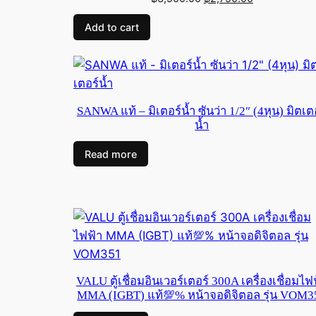
price
price
Add to cart
was:
is:
฿3,500.00.
฿2,750.00.
SANWA แท้ – มิเตอร์น้ำ ซันว่า 1/2″ (4หุน) มิตเต
น้ำ
Read more
VALU ตู้เชื่อมอินเวอร์เตอร์ 300A เครื่องเชื่อมไฟ
MMA (IGBT) แท้💯% หน้าจอดิจิตอล รุ่น VOM3