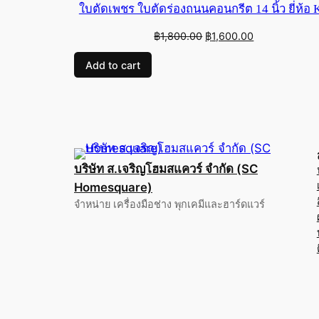
ใบตัดเพชร ใบตัดร่องถนนคอนกรีต 14 นิ้ว ยี่ห้อ 
Original
Current
฿
1,800.00
฿
1,600.00
price
price
Add to cart
was:
is:
฿1,800.00.
฿1,600.00.
บริษัท ส.เจริญโฮมสแควร์ จำกัด (SC
Homesquare)
จำหน่าย เครื่องมือช่าง พุกเคมีและฮาร์ดแวร์