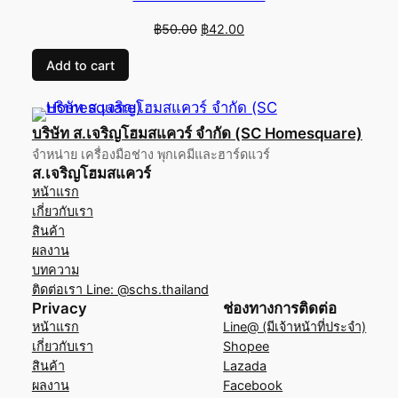
Original
Current
฿
50.00
฿
42.00
price
price
Add to cart
was:
is:
฿50.00.
฿42.00.
บริษัท ส.เจริญโฮมสแควร์ จำกัด (SC Homesquare)
จำหน่าย เครื่องมือช่าง พุกเคมีและฮาร์ดแวร์
ส.เจริญโฮมสแควร์
หน้าแรก
เกี่ยวกับเรา
สินค้า
ผลงาน
บทความ
ติดต่อเรา Line: @schs.thailand
Privacy
ช่องทางการติดต่อ
หน้าแรก
Line@ (มีเจ้าหน้าที่ประจำ)
เกี่ยวกับเรา
Shopee
สินค้า
Lazada
ผลงาน
Facebook