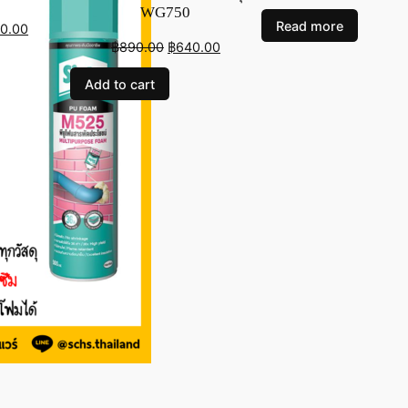
WG750
Read more
inal
Current
0.00
Original
Current
฿
890.00
฿
640.00
e
price
price
price
:
is:
Add to cart
was:
is:
0.00.
฿750.00.
฿890.00.
฿640.00.