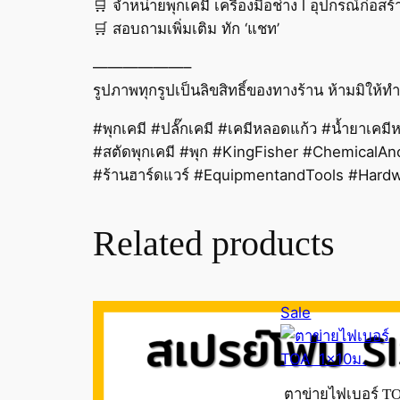
🛒 จำหน่ายพุกเคมี เครื่องมือช่าง l อุปกรณ์ก่อส
🛒 สอบถามเพิ่มเติม ทัก ‘แชท’
——————–
รูปภาพทุกรูปเป็นลิขสิทธิ์ของทางร้าน ห้ามมิให
#พุกเคมี #ปลั๊กเคมี #เคมีหลอดแก้ว #น้ำยาเคม
#สตัดพุกเคมี #พุก #KingFisher #ChemicalAnc
#ร้านฮาร์ดแวร์ #EquipmentandTools #Hard
Related products
Product
Sale
on
sale
ตาข่ายไฟเบอร์ T