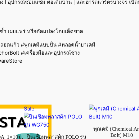
ร้าง l อุปกรณ์ซ่อมแซม ต่อเติมบ้าน | และฮาร์ดแวร์ครบวงจร เปิดบ
้ทำซ้ำ เผยแพร่ หรือดัดแปลงโดยเด็ดขาด
ีหลอดแก้ว #พุกเคมีแบบปั่น #หลอดน้ำยาเคมี
horBolt #เครื่องมือและอุปกรณ์ช่าง
wareStore
Product
Sale
on
sale
พุกเคมี (Chemical A
Bolt) M10
OA 1×10ม.
ปืนเชื่อมพลาสติก POLO รุ่น