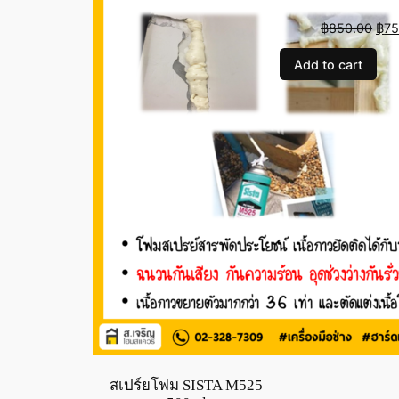
Orig
฿
850.00
฿
75
pric
Add to cart
was
฿85
สเปร์ยโฟม SISTA M525