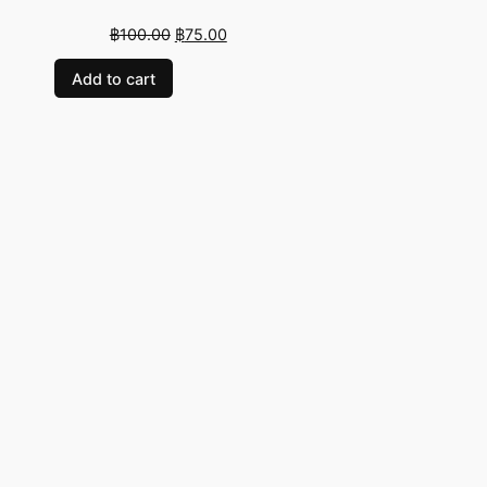
Original
Current
฿
100.00
฿
75.00
price
price
Add to cart
was:
is:
฿100.00.
฿75.00.