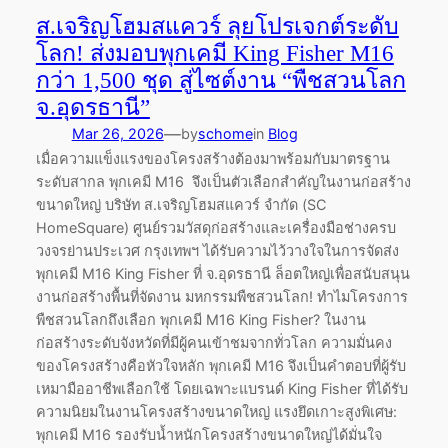
ส.เจริญโฮมสแควร์ ลุยโปรเจกต์ระดับ
โลก! ส่งมอบพุกเคมี King Fisher M16
กว่า 1,500 ชุด สู่ไซต์งาน “พืชสวนโลก
จ.อุดรธานี”
—
Mar 26, 2026
by
schome
in
Blog
เมื่อความแข็งแรงของโครงสร้างต้องมาพร้อมกับมาตรฐาน
ระดับสากล พุกเคมี M16 จึงเป็นตัวเลือกสำคัญในงานก่อสร้าง
ขนาดใหญ่ บริษัท ส.เจริญโฮมสแควร์ จำกัด (SC
HomeSquare) ศูนย์รวมวัสดุก่อสร้างและเครื่องมือช่างครบ
วงจรย่านประเวศ กรุงเทพฯ ได้รับความไว้วางใจในการจัดส่ง
พุกเคมี M16 King Fisher ที่ จ.อุดรธานี ล็อตใหญ่เพื่อสนับสนุน
งานก่อสร้างพื้นที่จัดงาน มหกรรมพืชสวนโลก! ทำไมโครงการ
พืชสวนโลกถึงเลือก พุกเคมี M16 King Fisher? ในงาน
ก่อสร้างระดับจังหวัดที่มีผู้คนเข้าชมจากทั่วโลก ความมั่นคง
ของโครงสร้างคือหัวใจหลัก พุกเคมี M16 จึงเป็นคำตอบที่ผู้รับ
เหมามืออาชีพเลือกใช้ โดยเฉพาะแบรนด์ King Fisher ที่ได้รับ
ความนิยมในงานโครงสร้างขนาดใหญ่ แรงยึดเกาะสูงพิเศษ:
พุกเคมี M16 รองรับน้ำหนักโครงสร้างขนาดใหญ่ได้มั่นใจ